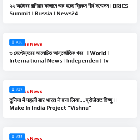
২২ অক্টোবর রাশিয়ার কাজানে শুরু হচ্ছে ব্রিকস শীর্ষ সম্মেলন | BRICS
Summit | Russia | News24
%
0
#36
Business News
৩ সেপ্টেম্বরের আলোচিত আন্তর্জাতিক খবর | I World |
International News | Independent tv
%
0
#37
Business News
दुनिया में पहली बार भारत ने बना लिया….प्रोजेक्ट विष्णु | |
Make In India Project “Vishnu”
%
0
#38
Business News