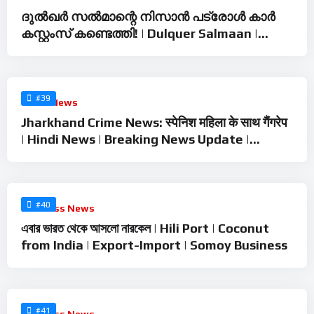
ദുൽഖർ സൽമാന്റെ നിസാൻ പട്രോൾ കാർ
കസ്റ്റംസ് കണ്ടെത്തി! | Dulquer Salmaan |
Customs | Nissaan Patrol
%
0
#39
Crime News
Jharkhand Crime News: स्पेनिश महिला के साथ गैंगरेप
| Hindi News | Breaking News Update |
Tourist
%
0
#40
Business News
এবার ভারত থেকে আসলো নারকেল | Hili Port | Coconut
from India | Export-Import | Somoy Business
%
0
#41