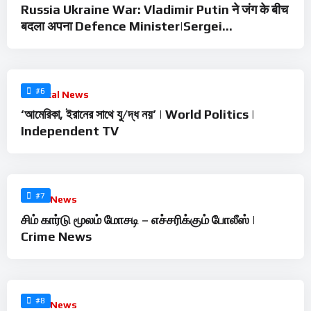
Russia Ukraine War: Vladimir Putin ने जंग के बीच
बदला अपना Defence Minister|Sergei
Shoigu|Zelensky
%
0
#6
Political News
‘আমেরিকা, ইরানের সাথে যু/দ্ধ নয়’ | World Politics |
Independent TV
%
0
#7
Crime News
சிம் கார்டு மூலம் மோசடி – எச்சரிக்கும் போலீஸ் |
Crime News
%
0
#8
Crime News