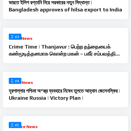
ভারতে ইলিশ রপ্তানি নিয়ে সরকারের নতুন সিদ্ধান্ত |
Bangladesh approves of hilsa export to India
%
0
#3
Crime News
Crime Time | Thanjavur : பெற்ற தந்தையைக்
கண்மூடித்தனமாக கொன்ற மகன் – பகீர் சம்பவத்தின்
உண்மை?
%
0
#4
Social News
দূরপাল্লার পশ্চিমা অ*স্ত্র ব্যবহারে নিষেধ তুলতে আহ্বান জেলেনস্কির |
Ukraine Russia | Victory Plan |
%
100
#5
Defence News