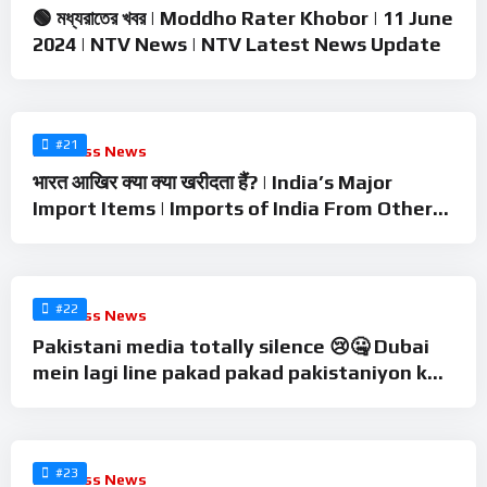
🟢 মধ্যরাতের খবর | Moddho Rater Khobor | 11 June
2024 | NTV News | NTV Latest News Update
%
0
#21
Business News
भारत आखिर क्या क्या खरीदता हैं? | India’s Major
Import Items | Imports of India From Other
Countries
%
0
#22
Business News
Pakistani media totally silence 😢🤐 Dubai
mein lagi line pakad pakad pakistaniyon ko
plane mein ghusa
%
0
#23
Business News