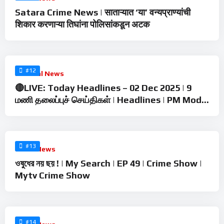
Satara Crime News | साताऱ्यात ‘या’ वन्यप्राण्यांची
शिकार करणाऱ्या तिघांना पोलिसांकडून अटक
%
0
#12
Political News
🔴LIVE: Today Headlines – 02 Dec 2025 | 9
மணி தலைப்புச் செய்திகள் | Headlines | PM Modi |
TAMILNADU
%
0
#13
Crime News
ওষুধের নয় ছয় ! | My Search | EP 49 | Crime Show |
Mytv Crime Show
%
0
#14