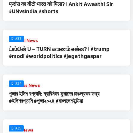
फ्रांस का वीटो भारत को मिला? | Ankit Awasthi Sir
#UNvsIndia #shorts
%
0
#33
Political News
ட்ரம்பின் U – TURN காரணம் என்ன? | #trump
#modi #worldpolitics #jegathgaspar
%
0
#34
Business News
পূজার ইলিশ রপ্তানি: ব্যারিস্টার ফুয়াদের চাঞ্চল্যকর তথ্য
#ইলিশরপ্তানি #পূজা২০২৪ #বাংলাদেশইন্ডিয়া
%
0
#35
Social News