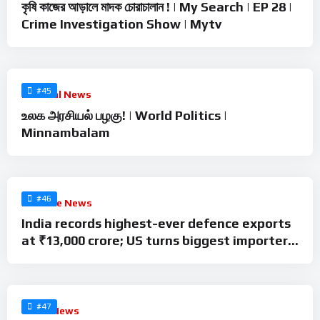
কৃষি কাজের আড়ালে মাদক চোরাচালান ! | My Search | EP 28 |
Crime Investigation Show | Mytv
%
0
#45
Political News
உலக அரசியல் பழகு! | World Politics |
Minnambalam
%
0
#46
Defence News
India records highest-ever defence exports
at ₹13,000 crore; US turns biggest importer |
Details
%
0
#47
Crime News