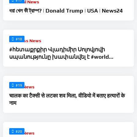
#17
Political News
ধরা খেল কী ট্রাম্প? | Donald Trump | USA | News24
%
0
#18
Business News
#հետաքրքիր Վլադիմիր Սոլովյովի
սպանությունը խափանվել է #world
#business #media #news #abn #լուրեր
%
0
#19
Social News
चालक का टैक्सी से लटका शव मिला, वीडियो में बताए हत्यारों के
नाम
%
0
#20
Social News