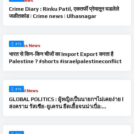
Crime News
Crime Diary : Rinku Patil, एकतर्फी प्रेमातून घडलेले
जळीतकांड | Crime news | Ulhasnagar
%
0
#15
Business News
भारत से किन-किन चीजों का Import Export करता है
Palestine ? #shorts #israelpalestineconflict
%
0
#16
Political News
GLOBAL POLITICS : ผู้หญิงเป็นนายกฯไม่เคยง่าย l
สงคราม รัสเซีย-ยูเครน ยืดเยื้อจนน่าเบื่อ:
Matichon TV
%
0