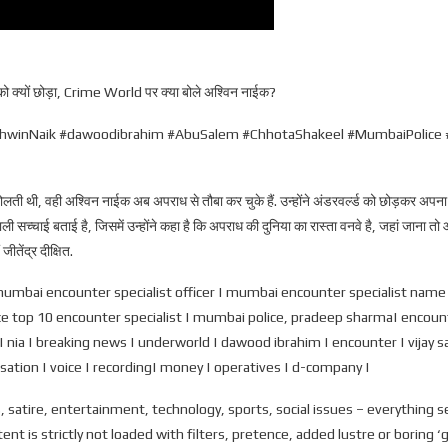
यों छोड़ा, Crime World पर क्या बोले अश्विन नाईक?
inNaik #dawoodibrahim #AbuSalem #ChhotaShakeel #MumbaiPolice #En
ोलती थी, वही अश्विन नाईक अब अपराध से तौबा कर चुके हैं. उन्होंने अंडरवर्ल्ड को छोड़कर अपना र
ी सच्चाई बताई है, जिसमें उन्होंने कहा है कि अपराध की दुनिया का रास्ता वनवे है, जहां जाना 
तेंद्र दीक्षित.
mbai encounter specialist officer | mumbai encounter specialist name 
 top 10 encounter specialist | mumbai police, pradeep sharma| encounter
ia | breaking news | underworld | dawood ibrahim | encounter | vijay sala
rsation | voice | recording| money | operatives | d-company |
s, satire, entertainment, technology, sports, social issues – everything
 is strictly not loaded with filters, pretence, added lustre or boring ‘gy