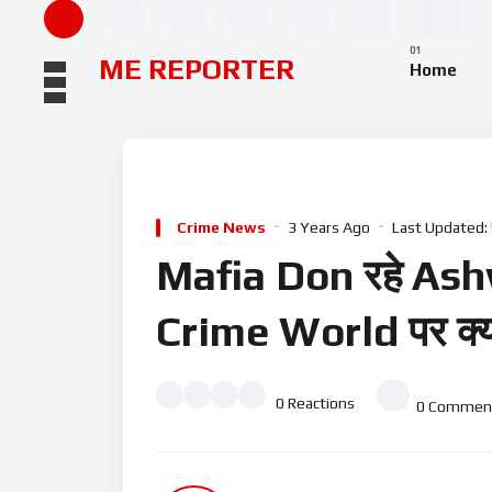
ME REPORTER
Home
Crime News
3 Years Ago
Last Updated:
Mafia Don रहे Ashw
Crime World पर क्या
0
Reactions
0
Commen