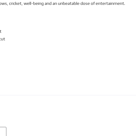
hows, cricket, well-being and an unbeatable dose of entertainment.
t
cut