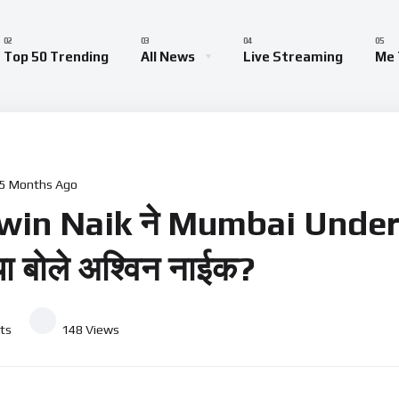
Top 50 Trending
All News
Live Streaming
Me 
5 Months Ago
in Naik ने Mumbai Underwor
 बोले अश्विन नाईक?
ts
148
Views